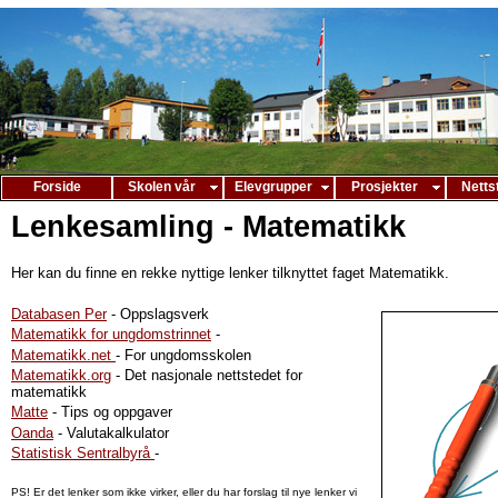
Forside
Skolen vår
Elevgrupper
Prosjekter
Netts
Lenkesamling - Matematikk
Her kan du finne en rekke nyttige lenker tilknyttet faget Matematikk.
Databasen Per
- Oppslagsverk
Matematikk for ungdomstrinnet
-
Matematikk.net
- For ungdomsskolen
Matematikk.org
- Det nasjonale nettstedet for
matematikk
Matte
- Tips og oppgaver
Oanda
- Valutakalkulator
Statistisk Sentralbyrå
-
PS! Er det lenker som ikke virker, eller du har forslag til nye lenker vi