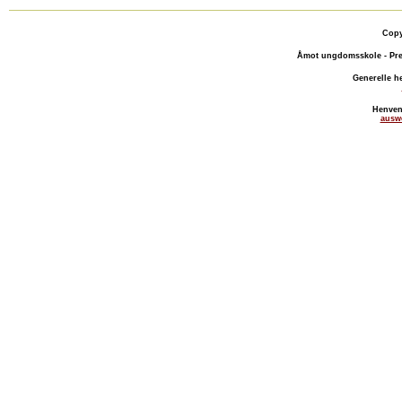
Copy
Åmot ungdomsskole - Pre
Generelle h
Henven
ausw