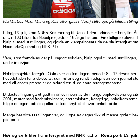
Ida Martea, Mari, Maria og Kristoffer (pluss Vera) stilte opp på bildeutstillin
I dag, 13. juli, kom NRKs Sommertog til Rena. I den forbindelse benyttet Å
ut ca. 100 bilder fra Nobelprosjektets 16-årige historie. Fire tidligere elever,
hjalp til med utstillingen, og gjorde en kjempeinnsats da de ble intervjuet 
Hedmark/Oppland og NRK P1+.
Vera, som fremdeles går på ungdomsskolen, hjalp også til med utstillingen,
under intervjuet.
Nobelprosjektet foregår i Oslo over en femdagers periode 8. - 12.desember. I a
hovedstaden for å dekke alt som rører seg rundt fredsprisen som journaliste
med all annen presse er de akkreditert til de store arrangementene.
Bildeutstillingen ga et godt innblikk i noen av de mange opplevelsene og situ
2001, møter med fredsprisvinnere, statsministre, kongelige, nobelkomitemed
fulgte en egen fortelling eller historie knyttet til hvert enkelt bilde.
Mange besøkte utstillingen vår, og i løpe av dagen fikk vi mange gode tilba
pris på :)
Hør og se bilder fra intervjuet med NRK radio i Rena park 13. juli