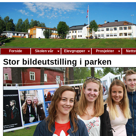
Forside
Skolen vår
Elevgrupper
Prosjekter
Netts
Stor bildeutstilling i parken