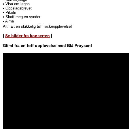
• Visa om løgna
• Oppslagsbrevet
• Pikefri
• Skaff meg en synder
• Alma
Alt i alt en skikkelig tøff rockeopplevelse!
|
Se bilder fra konserten
|
Glimt fra en tøff opplevelse med Blå Prøysen!