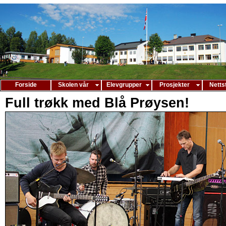
Forside
Skolen vår
Elevgrupper
Prosjekter
Netts
Full trøkk med Blå Prøysen!