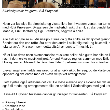
Skikkelig trøkk fra gutta i Blå Prøysen!
Noen var kanskje litt skeptiske og visste ikke helt hva som ventet, da tur
med «Blå Prøysen». Skepsisen ble imidlertid raskt til smil, straks bandet
Maarud, Erik Harstad og Egil Stemkens, begynte å spille.
Alle fikk en følelse av Mississippi Blues da gutta spilte så det ljomet gjen
Bandet dro den ene tøffe låta etter den andre i skikkelig rock- og bluesstil, 
tekster av Alf Prøysen, som gutta altså har laget tøff musikk til.
Nå er ikke dette noen hvemsomhelst-musikere heller. Alle gutta har alle en l
navn i det norske musikkmiljøet. Amund Maarud regnes sammen med Erik 
bluesgitarister. Maarud ble dessuten tildelt Spellemannsprisen for soloalbum
Elevarrangørene hadde ansvaret for at alt gikk riktig for seg, og de klarte 
oppgave og det endte med et svært vellykket arrangement.
Flott syntes også artistene det var. De roste elevene opp i skyene for det a
også til stede, og arrangementet fikk en artikkel i Østlendingen med god krit
Disse Alf Prøysen tekstene danner grunnlaget for konserten Blå Prøysen:
• Blåøygd Jævel
• Krestines vise
• Den skyldige