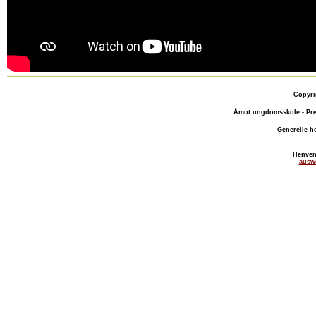
Copyri
Åmot ungdomsskole - Pre
Generelle h
Henven
ausw