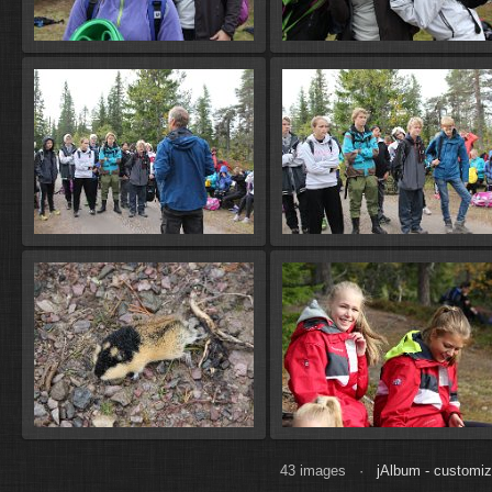
43 images ·
jAlbum - customi