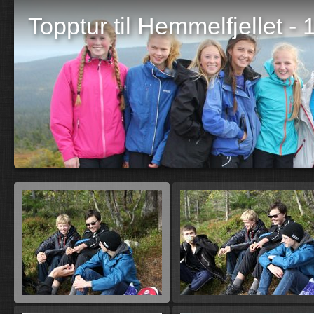
Topptur til Hemmelfjellet 