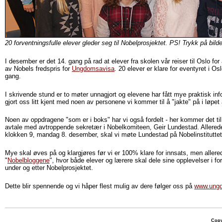
20 forventningsfulle elever gleder seg til Nobelprosjektet. PS! Trykk på bilde
I desember er det 14. gang på rad at elever fra skolen vår reiser til Oslo f
av Nobels fredspris for
Ungdomsavisa
. 20 elever er klare for eventyret i Osl
gang.
I skrivende stund er to møter unnagjort og elevene har fått mye praktisk in
gjort oss litt kjent med noen av personene vi kommer til å "jakte" på i løpe
Noen av oppdragene "som er i boks" har vi også fordelt - her kommer det til å
avtale med avtroppende sekretær i Nobelkomiteen, Geir Lundestad. Allere
klokken 9, mandag 8. desember, skal vi møte Lundestad på Nobelinstituttet 
Mye skal øves på og klargjøres før vi er 100% klare for innsats, men aller
"
Nobelbloggene
", hvor både elever og lærere skal dele sine opplevelser i form
under og etter Nobelprosjektet.
Dette blir spennende og vi håper flest mulig av dere følger oss på
www.ung
Copy