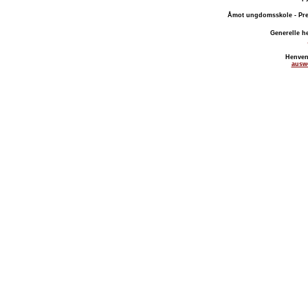
Åmot ungdomsskole - Pre
Generelle h
Henven
ausw