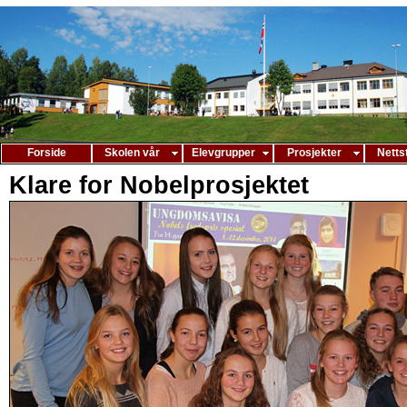
Forside
Skolen vår
Elevgrupper
Prosjekter
Netts
Klare for Nobelprosjektet