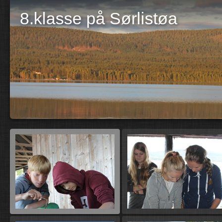
8.klasse på Sørlistøa