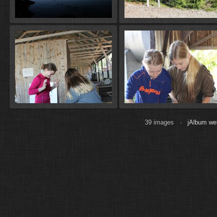
39 images ·
jAlbum we