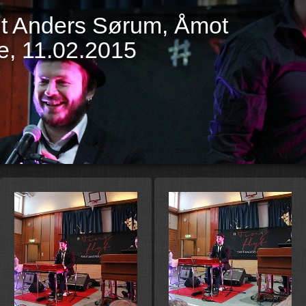
nut Anders Sørum, Åmot
, 11.02.2015
St