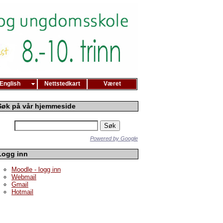
English
Nettstedkart
Været
Søk på vår hjemmeside
Powered by Google
Logg inn
Moodle - logg inn
Webmail
Gmail
Hotmail