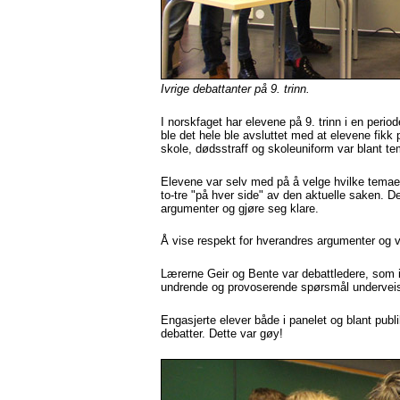
Ivrige debattanter på 9. trinn.
I norskfaget har elevene på 9. trinn i en perio
ble det hele ble avsluttet med at elevene fikk 
skole, dødsstraff og skoleuniform var blant t
Elevene var selv med på å velge hvilke temaer 
to-tre "på hver side" av den aktuelle saken. D
argumenter og gjøre seg klare.
Å vise respekt for hverandres argumenter og ven
Lærerne Geir og Bente var debattledere, som i
undrende og provoserende spørsmål underveis
Engasjerte elever både i panelet og blant pub
debatter. Dette var gøy!