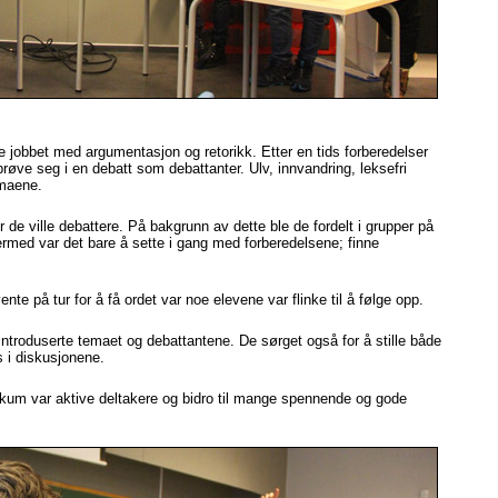
de jobbet med argumentasjon og retorikk. Etter en tids forberedelser
prøve seg i en debatt som debattanter. Ulv, innvandring, leksefri
emaene.
de ville debattere. På bakgrunn av dette ble de fordelt i grupper på
ermed var det bare å sette i gang med forberedelsene; finne
te på tur for å få ordet var noe elevene var flinke til å følge opp.
ntroduserte temaet og debattantene. De sørget også for å stille både
 i diskusjonene.
likum var aktive deltakere og bidro til mange spennende og gode