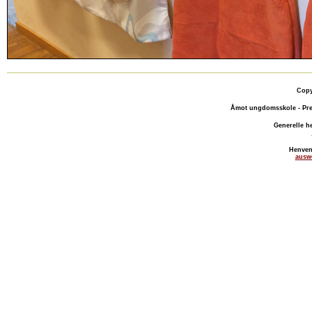
Copy
Åmot ungdomsskole - Pre
Generelle h
Henven
ausw