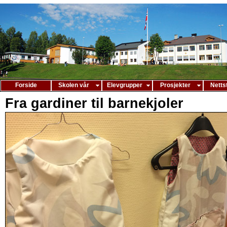
Forside
Skolen vår
Elevgrupper
Prosjekter
Netts
Fra gardiner til barnekjoler