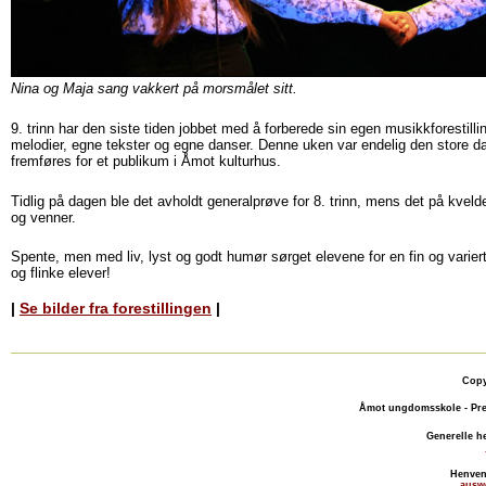
Nina og Maja sang vakkert på morsmålet sitt.
9. trinn har den siste tiden jobbet med å forberede sin egen musikkforestill
melodier, egne tekster og egne danser. Denne uken var endelig den store d
fremføres for et publikum i Åmot kulturhus.
Tidlig på dagen ble det avholdt generalprøve for 8. trinn, mens det på kvelden
og venner.
Spente, men med liv, lyst og godt humør sørget elevene for en fin og variert 
og flinke elever!
|
Se bilder fra forestillingen
|
Copy
Åmot ungdomsskole - Pre
Generelle h
Henven
ausw