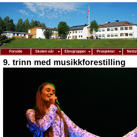
Forside
Skolen vår
Elevgrupper
Prosjekter
Netts
9. trinn med musikkforestilling