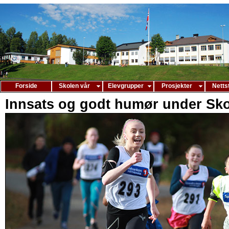
Forside
Skolen vår
Elevgrupper
Prosjekter
Netts
Innsats og godt humør under Sko