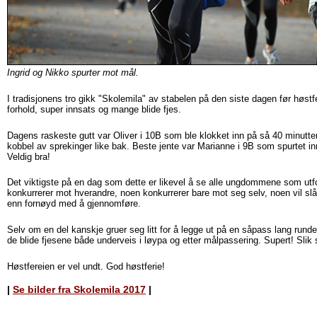
Ingrid og Nikko spurter mot mål.
I tradisjonens tro gikk "Skolemila" av stabelen på den siste dagen før høstf
forhold, super innsats og mange blide fjes.
Dagens raskeste gutt var Oliver i 10B som ble klokket inn på så 40 minutte
kobbel av sprekinger like bak. Beste jente var Marianne i 9B som spurtet in
Veldig bra!
Det viktigste på en dag som dette er likevel å se alle ungdommene som utfo
konkurrerer mot hverandre, noen konkurrerer bare mot seg selv, noen vil slå 
enn fornøyd med å gjennomføre.
Selv om en del kanskje gruer seg litt for å legge ut på en såpass lang runde 
de blide fjesene både underveis i løypa og etter målpassering. Supert! Slik
Høstfereien er vel undt. God høstferie!
|
Se bilder fra Skolemila 2017
|