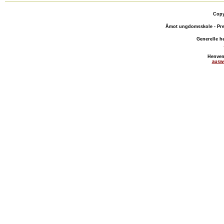
Copy
Åmot ungdomsskole - Pre
Generelle h
Henven
ausw