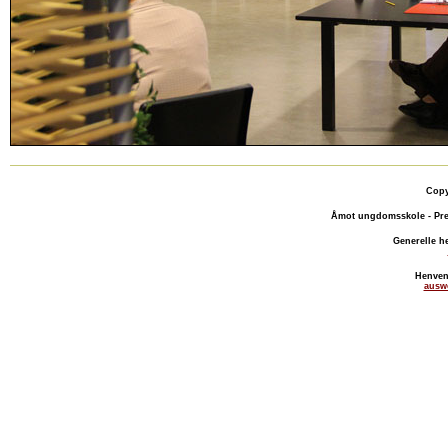
Copy
Åmot ungdomsskole - Pre
Generelle h
Henven
ausw