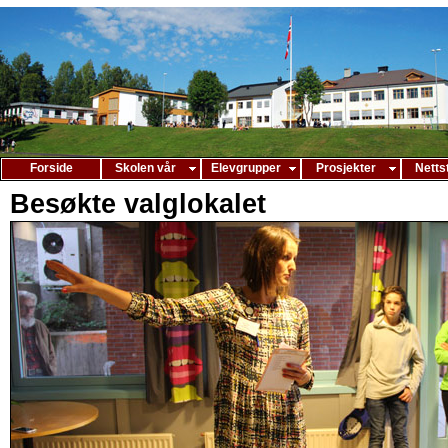
Forside
Skolen vår
Elevgrupper
Prosjekter
Netts
Besøkte valglokalet