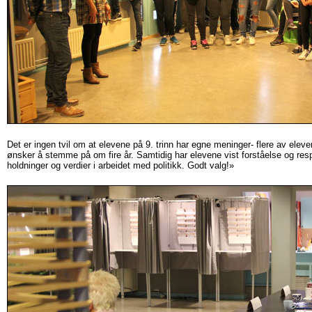
D
et er ingen tvil om at elevene på 9. trinn har egne meninger- flere av eleve
ønsker å stemme på om fire år. Samtidig har elevene vist forståelse og res
holdninger og verdier i arbeidet med politikk. Godt valg!»