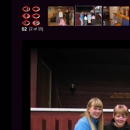
02
[2 of 15]