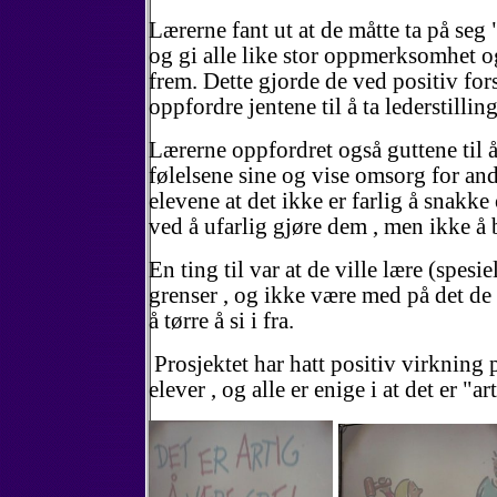
Lærerne fant ut at de måtte ta på seg "
og gi alle like stor oppmerksomhet o
frem. Dette gjorde de ved positiv for
oppfordre jentene til å ta lederstilling
Lærerne oppfordret også guttene til
følelsene sine og vise omsorg for andr
elevene at det ikke er farlig å snakke
ved å ufarlig gjøre dem , men ikke å 
En ting til var at de ville lære (spesiel
grenser , og ikke være med på det de i
å tørre å si i fra.
Prosjektet har hatt positiv virkning 
elever , og alle er enige i at det er "a