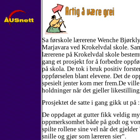
Sa førskole lærerene Wenche Bjørkl
Marjavara ved Krokelvdal skole. Sa
lærerene på Krokelvdal skole bestemte
gang et prosjekt for å forbedre oppfø
på skola. De tok i bruk positiv forst
oppførselen blant elevene. Det de op
spesielt jenter kom mer frem.De vill
holdninger når det gjeller likestilling
Prosjektet de satte i gang gikk ut på :
De oppdaget at gutter fikk veldig my
oppmerksomhet både på godt og von
spilte rollene sine vel når det gjelder 
snille og gjør som læreren sier".