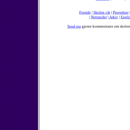
Forside
|
Skolen vår
|
Prosjekter
|
Nettsteder
|
Arkiv
|
Engli
Send oss
gjerne kommentarer om skolen