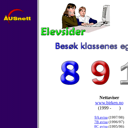
Nettaviser
www.birken.no
(1999 - )
9A avisa
(1997/98)
7B avisa
(1996/97)
8C avisa
(1995/96)