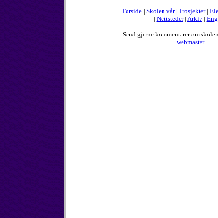
Forside
|
Skolen vår
|
Prosjekter
|
Ele
|
Nettsteder
|
Arkiv
|
Eng
Send gjerne kommentarer om skole
webmaster