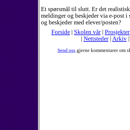
Et spørsmål til slutt. Er det realisti
meldinger og beskjeder via e-post i 
og beskjeder med elever/posten?
Forside
|
Skolen vår
|
Prosjekter
|
Nettsteder
|
Arkiv
Send oss
gjerne kommentarer om s