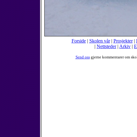
Forside
|
Skolen vår
|
Prosjekter
|
|
Nettsteder
|
Arkiv
|
E
Send oss
gjerne kommentarer om sko