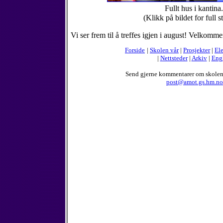
Fullt hus i kantina.
(Klikk på bildet for full s
Vi ser frem til å treffes igjen i august! Velkomm
Forside
|
Skolen vår
|
Prosjekter
|
Ele
|
Nettsteder
|
Arkiv
|
Eng
Send gjerne kommentarer om skole
post@amot.gs.hm.no