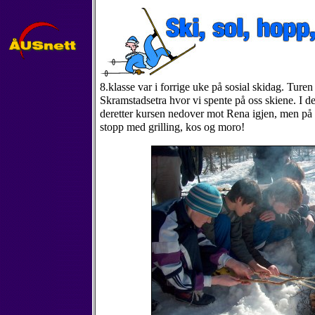
8.klasse var i forrige uke på sosial skidag. Ture
Skramstadsetra hvor vi spente på oss skiene. I det
deretter kursen nedover mot Rena igjen, men på ve
stopp med grilling, kos og moro!