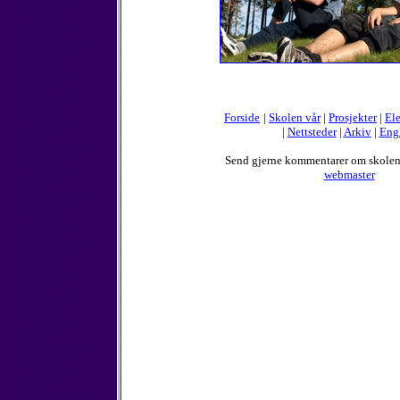
Forside
|
Skolen vår
|
Prosjekter
|
Ele
|
Nettsteder
|
Arkiv
|
Eng
Send gjerne kommentarer om skole
webmaster