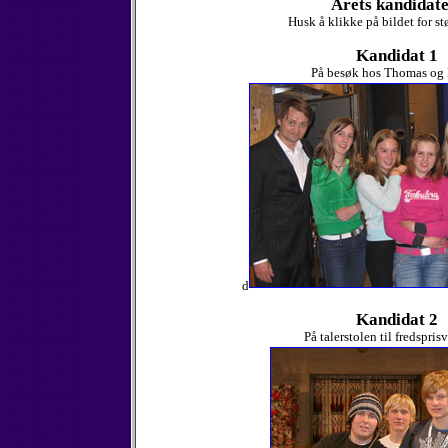
Årets kandidate
Husk å klikke på bildet for st
Kandidat 1
På besøk hos Thomas og 
d
Kandidat 2
På talerstolen til fredspris