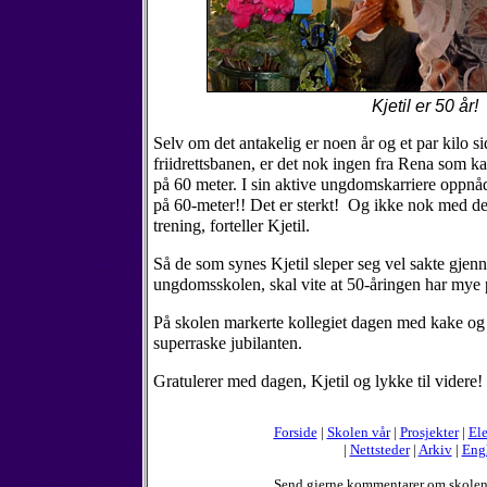
Kjetil er 50 år!
Selv om det antakelig er noen år og et par kilo si
friidrettsbanen, er det nok ingen fra Rena som k
på 60 meter. I sin aktive ungdomskarriere oppnåd
på 60-meter!! Det er sterkt! Og ikke nok med det
trening, forteller Kjetil.
Så de som synes Kjetil sleper seg vel sakte gje
ungdomsskolen, skal vite at 50-åringen har mye p
På skolen markerte kollegiet dagen med kake og 
superraske jubilanten.
Gratulerer med dagen, Kjetil og lykke til videre!
Forside
|
Skolen vår
|
Prosjekter
|
Ele
|
Nettsteder
|
Arkiv
|
Eng
Send gjerne kommentarer om skole