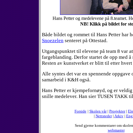
Hans Petter og medelevene på 8.teamet. He
NB! Klikk på bildet for st
Både bildet og rommet til Hans Petter har h
Snoezelen
senteret på Ottestad.
Utgangspunktet til elevene på team 8 var at
fargeblanding. Derfor startet de opp med å 
Resten av kunstverket er blitt til etter hve
Alle syntes det var en spennende oppgave og
samarbeid i K&H også.
Hans Petter er kjempefornøyd, og er veldig 
snille medelever. Han sier TUSEN TAKK til a
Forside
|
Skolen vår
|
Prosjekter
|
Ele
|
Nettsteder
|
Arkiv
|
Eng
Send gjerne kommentarer om skole
webmaster