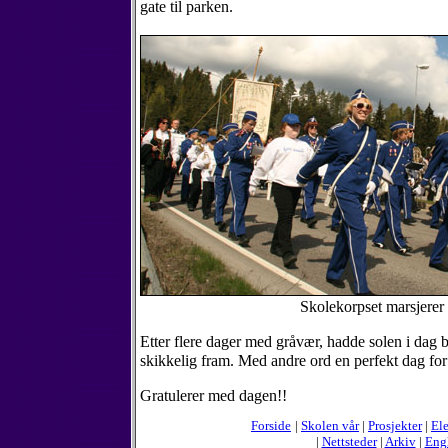
gate til parken.
Skolekorpset marsjerer 
Etter flere dager med gråvær, hadde solen i dag b
skikkelig fram. Med andre ord en perfekt dag for
Gratulerer med dagen!!
Forside
|
Skolen vår
|
Prosjekter
|
Ele
|
Nettsteder
|
Arkiv
|
Eng