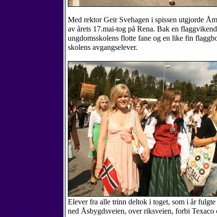
Med rektor Geir Svehagen i spissen utgjorde Åm
av årets 17.mai-tog på Rena. Bak en flaggvikende
ungdomsskolens flotte fane og en like fin flaggbo
skolens avgangselever.
Elever fra alle trinn deltok i toget, som i år fulgt
ned Åsbygdsveien, over riksveien, forbi Texaco og