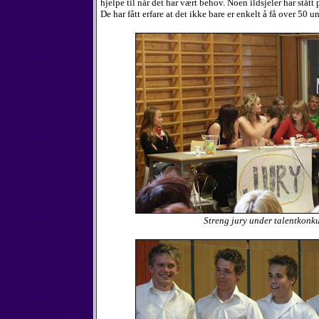
hjelpe til når det har vært behov. Noen ildsjeler har stått p
De har fått erfare at det ikke bare er enkelt å få over 50 
Streng jury under talentkonk