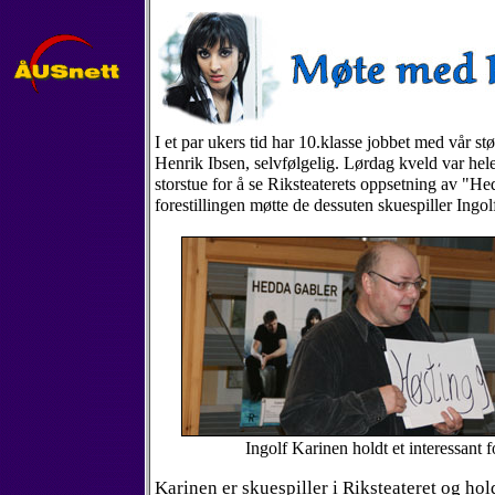
I et par ukers tid har 10.klasse jobbet med vår stø
Henrik Ibsen, selvfølgelig. Lørdag kveld var hele
storstue for å se Riksteaterets oppsetning av "He
forestillingen møtte de dessuten skuespiller Ingo
Ingolf Karinen holdt et interessant 
Karinen er skuespiller i Riksteateret og hold