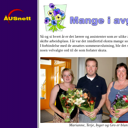
Så og si hvert år er det lærere og assistenter som av ulike 
skifte arbeidsplass. I år var det imidlertid ekstra mange so
I forbindelse med de ansattes sommeravslutning, ble det 
noen velvalgte ord til de som forlater skuta.
Marianne, Terje, Inger og Gro er blant