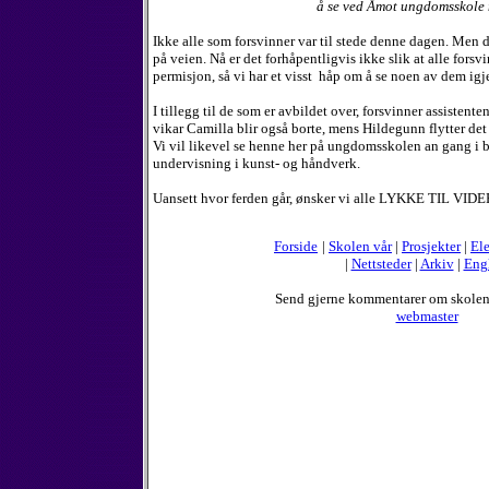
å se ved Åmot ungdomsskole n
Ikke alle som forsvinner var til stede denne dagen. Men
på veien. Nå er det forhåpentligvis ikke slik at alle forsv
permisjon, så vi har et visst håp om å se noen av dem igj
I tillegg til de som er avbildet over, forsvinner assistente
vikar Camilla blir også borte, mens Hildegunn flytter det 
Vi vil likevel se henne her på ungdomsskolen an gang i b
undervisning i kunst- og håndverk.
Uansett hvor ferden går, ønsker vi alle LYKKE TIL VID
Forside
|
Skolen vår
|
Prosjekter
|
Ele
|
Nettsteder
|
Arkiv
|
Eng
Send gjerne kommentarer om skole
webmaster