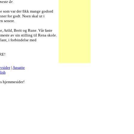
este år.
 de som var der fikk mange godord
inner for godt. Noen skal ut i
en senere.
ne, Arild, Berit og Rune. Vår faste
meste av sin stilling til Rena skole.
lant, i forbindelse med
ERE!
vsider
|
Ansatte
lish
ns hjemmesider!