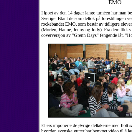
EMO
I løpet av den 14 dager lange turnèen har man b
Sverige. Blant de som deltok på forestillingen ve
rockebandet EMO, som består av tidligere elev
(Morten, Hanne, Jenny og Jolly). Fra dem fikk vi
coverversjon av ”Grenn Days” fengende låt, ”Ho
Ellers imponerte de øvrige deltakerne med flott 
hvordan svenske gutter har benyttet video til å la