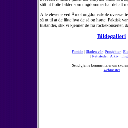
stilt ut flotte bilder som ungdommer har deltatt
Alle elevene ved Åmot ungdomsskole overværte d
så ut til at de likte hva de så og hørte. Faktisk va
tilstander, slik vi kjenner de fra rockekonserter, 
Bildegalleri
Forside
|
Skolen vår
|
Prosjekter
|
Ele
|
Nettsteder
|
Arkiv
|
Eng
Send gjerne kommentarer om skole
webmaster