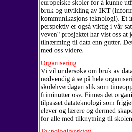
europeiske skoler for å kunne utfø
bruk og utvikling av IKT (infor
kommunikasjons teknologi). Et in
perspektiv er også viktig i vår sa
veven" prosjektet har vist oss at 
tilnærming til data enn gutter. Det
med oss videre.
Organisering
Vi vil undersøke om bruk av data
nødvendig å se på hele organiser
skolehverdagen slik som timeopps
friminutter osv. Finnes det orga
tilpasset datateknologi som frigj
elever og lærere og dermed skap
for alle med tilknytning til skole
Teknologi/verktøy