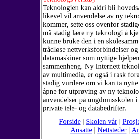
Teknologien kan aldri bli hoveds
likevel vil anvendelse av ny tekn
kommer, sette oss ovenfor stadig
må stadig lære ny teknologi å kj
kunne bruke den i en skolesamme
trådløse nettverksforbindelser o
datamaskiner som nyttige hjelpe
sammenheng. Ny Internett teknol
av multimedia, er også i rask for
stadig vurdere om vi kan ta nytte 
åpne for utprøving av ny teknolo
anvendelser på ungdomsskolen i
private tele- og databedrifter.
Forside
|
Skolen vår
|
Prosj
Ansatte
|
Nettsteder
|
Ar