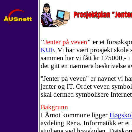
"
Jenter på veven
"
er et forsøkspr
KUF
. Vi har vært prosjekt skole 
sammen har vi fått kr 175000,- i 
det gitt en nærmere beskrivelse a
"Jenter på veven" er navnet vi har
jenter og IT. Ordet veven symbol
skal dermed symbolisere Internet
Bakgrunn
I Åmot kommune ligger
Høgskol
avdeling Rena. Informatikk er et 
studiene ved høyskolen. Datako