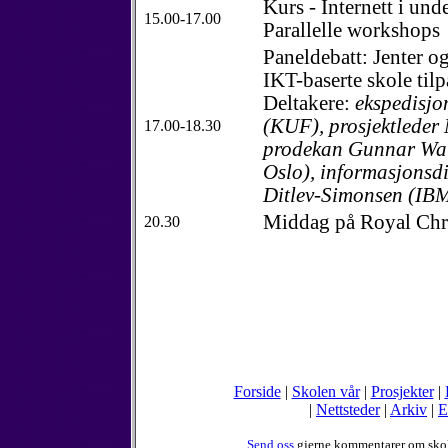
Kurs - Internett i un
15.00-17.00
Parallelle workshops
Paneldebatt: Jenter og
IKT-baserte skole til
Deltakere:
ekspedisjo
(KUF), prosjektleder
17.00-18.30
prodekan Gunnar Wal
Oslo), informasjonsdi
Ditlev-Simonsen (I
Middag på Royal Chri
20.30
Forside
|
Skolen vår
|
Prosjekter
|
|
Nettsteder
|
Arkiv
|
E
Send oss
gjerne kommentarer om sko