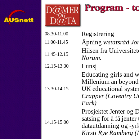
Registrering
08.30-11.00
Åpning
v/statsråd Jo
11.00-11.45
Hilsen fra Universitet
11.45-12.15
Norum.
Lunsj
12.15-13.30
Educating girls and 
Millenium an beyond -
UK educational syst
13.30-14.15
Crapper (Coventry Un
Park)
Prosjektet Jenter og D
satsing for å få jenter 
14.15-15.00
datautdanning og -yr
Kirsti Rye Ramberg 