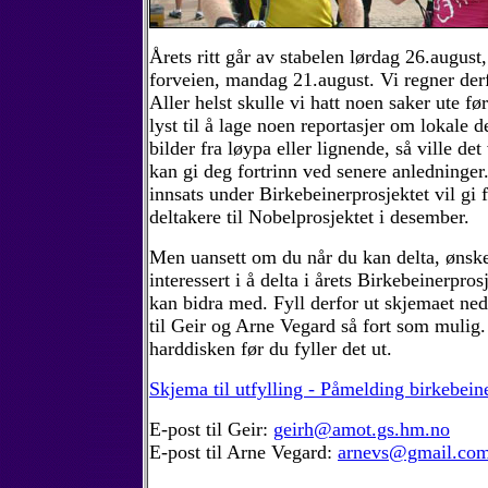
Årets ritt går av stabelen lørdag 26.augus
forveien, mandag 21.august. Vi regner derf
Aller helst skulle vi hatt noen saker ute
lyst til å lage noen reportasjer om lokale d
bilder fra løypa eller lignende, så ville de
kan gi deg fortrinn ved senere anledninger.
innsats under Birkebeinerprosjektet vil gi 
deltakere til Nobelprosjektet i desember.
Men uansett om du når du kan delta, ønske
interessert i å delta i årets Birkebeinerpro
kan bidra med. Fyll derfor ut skjemaet ne
til Geir og Arne Vegard så fort som mulig
harddisken før du fyller det ut.
Skjema til utfylling - Påmelding birkebein
E-post til Geir:
geirh@amot.gs.hm.no
E-post til Arne Vegard:
arnevs@gmail.co