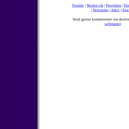
Forside
|
Skolen vår
|
Prosjekter
|
Ele
|
Nettsteder
|
Arkiv
|
Eng
Send gjerne kommentarer om skole
webmaster