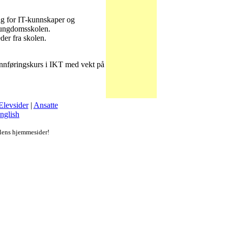
ing for IT-kunnskaper og
a ungdomsskolen.
er fra skolen.
m innføringskurs i IKT med vekt på
Elevsider
|
Ansatte
nglish
lens hjemmesider!