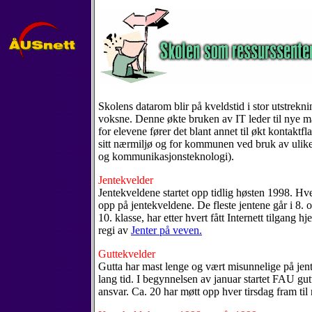
Skolens datarom blir på kveldstid i stor utstrekn
voksne. Denne økte bruken av IT leder til nye må
for elevene fører det blant annet til økt kontaktfla
sitt nærmiljø og for kommunen ved bruk av ulik
og kommunikasjonsteknologi).
Jentekvelder
Jentekveldene startet opp tidlig høsten 1998. Hve
opp på jentekveldene. De fleste jentene går i 8. 
10. klasse, har etter hvert fått Internett tilgang
regi av
Jenter på veven.
Guttekvelder
Gutta har mast lenge og vært misunnelige på jent
lang tid. I begynnelsen av januar startet FAU gut
ansvar. Ca. 20 har møtt opp hver tirsdag fram til 