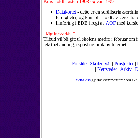
Kurs holdt høsten 1998 og vår 1999
Datakortet
- dette er en sertifiseringsordn
ferdigheter, og kurs blir holdt av lærer fr
Innføring i EDB i regi av
AOF
med kursled
"Mødrekvelder"
Tilbud vil bli gitt til skolens mødre i februar o
tekstbehandling, e-post og bruk av Internett.
Forside
|
Skolen vår
|
Prosjekter
|
|
Nettsteder
|
Arkiv
|
E
Send oss
gjerne kommentarer om sko