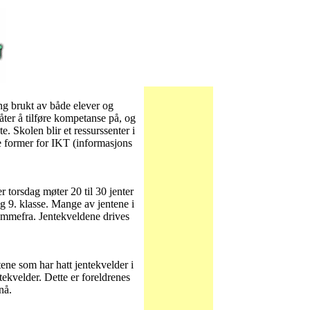
ing brukt av både elever og
ter å tilføre kompetanse på, og
te. Skolen blir et ressurssenter i
e former for IKT (informasjons
r torsdag møter 20 til 30 jenter
og 9. klasse. Mange av jentene i
 hjemmefra. Jentekveldene drives
ene som har hatt jentekvelder i
tekvelder. Dette er foreldrenes
nå.