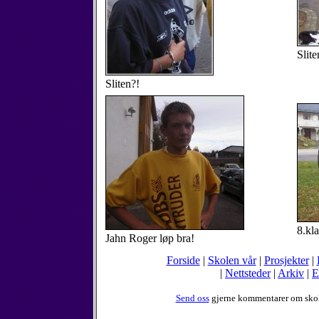
Slit
Sliten?!
8.kla
Jahn Roger løp bra!
Forside
|
Skolen vår
|
Prosjekter
|
|
Nettsteder
|
Arkiv
|
E
Send oss
gjerne kommentarer om sko