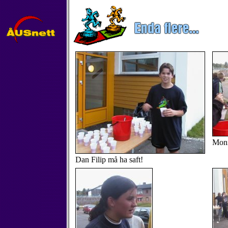
Monic
Dan Filip må ha saft!