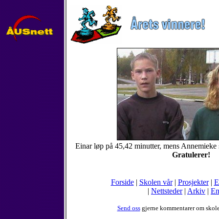
Einar løp på 45,42 minutter, mens Annemieke sp
Gratulerer!
Forside
|
Skolen vår
|
Prosjekter
|
E
|
Nettsteder
|
Arkiv
|
En
Send oss
gjerne kommentarer om skole