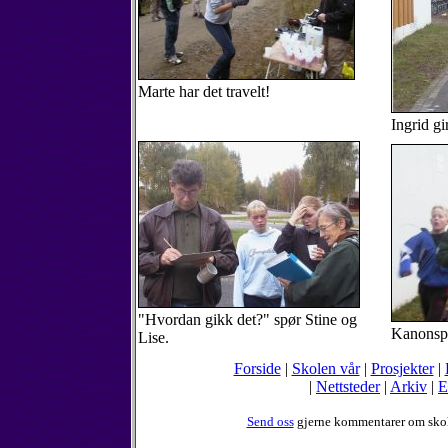
Marte har det travelt!
Ingrid gir
"Hvordan gikk det?" spør Stine og
Kanonsp
Lise.
Forside
|
Skolen vår
|
Prosjekter
|
|
Nettsteder
|
Arkiv
|
E
Send oss
gjerne kommentarer om sko