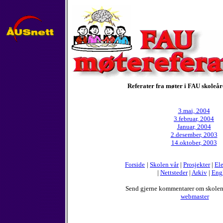
Referater fra møter i FAU skoleår
3.mai, 2004
3.februar, 2004
Januar, 2004
2.desember, 2003
14.oktober, 2003
Forside
|
Skolen vår
|
Prosjekter
|
Ele
|
Nettsteder
|
Arkiv
|
Eng
Send gjerne kommentarer om skole
webmaster